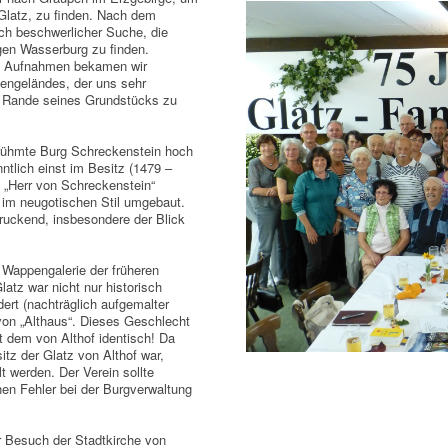
Glatz, zu finden. Nach dem
h beschwerlicher Suche, die
gen Wasserburg zu finden.
en Aufnahmen bekamen wir
engeländes, der uns sehr
am Rande seines Grundstücks zu
erühmte Burg Schreckenstein hoch
ntlich einst im Besitz (1479 –
e „Herr von Schreckenstein“
g im neugotischen Stil umgebaut.
ruckend, insbesondere der Blick
 Wappengalerie der früheren
atz war nicht nur historisch
dert (nachträglich aufgemalter
 von „Althaus“. Dieses Geschlecht
it dem von Althof identisch! Da
itz der Glatz von Althof war,
 werden. Der Verein sollte
hen Fehler bei der Burgverwaltung
r Besuch der Stadtkirche von