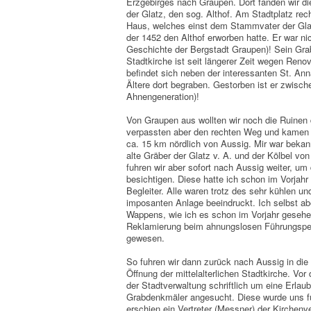
Erzgebirges nach Graupen. Dort fanden wir 
der Glatz, den sog. Althof. Am Stadtplatz re
Haus, welches einst dem Stammvater der Gla
der 1452 den Althof erworben hatte. Er war ni
Geschichte der Bergstadt Graupen)! Sein Grab
Stadtkirche ist seit längerer Zeit wegen Reno
befindet sich neben der interessanten St. Ann
Ältere dort begraben. Gestorben ist er zwisc
Ahnengeneration)!
Von Graupen aus wollten wir noch die Ruinen
verpassten aber den rechten Weg und kamen 
ca. 15 km nördlich von Aussig. Mir war bekan
alte Gräber der Glatz v. A. und der Kölbel vo
fuhren wir aber sofort nach Aussig weiter, um
besichtigen. Diese hatte ich schon im Vorjahr
Begleiter. Alle waren trotz des sehr kühlen u
imposanten Anlage beeindruckt. Ich selbst ab
Wappens, wie ich es schon im Vorjahr gesehen
Reklamierung beim ahnungslosen Führungspe
gewesen.
So fuhren wir dann zurück nach Aussig in die 
Öffnung der mittelalterlichen Stadtkirche. Vor
der Stadtverwaltung schriftlich um eine Erlau
Grabdenkmäler angesucht. Diese wurde uns fü
erschien ein Vertreter (Messner) der Kirchen