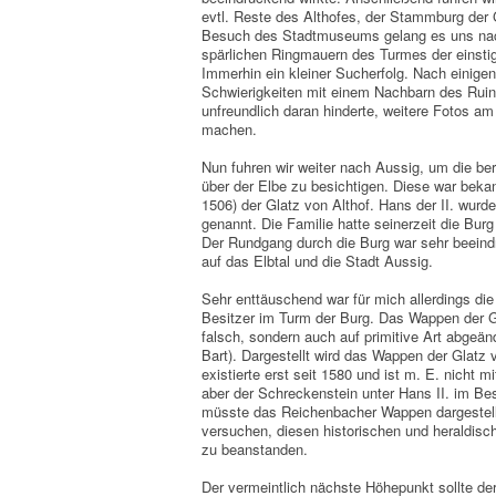
evtl. Reste des Althofes, der Stammburg der 
Besuch des Stadtmuseums gelang es uns nac
spärlichen Ringmauern des Turmes der einsti
Immerhin ein kleiner Sucherfolg. Nach einig
Schwierigkeiten mit einem Nachbarn des Ruin
unfreundlich daran hinderte, weitere Fotos 
machen.
Nun fuhren wir weiter nach Aussig, um die b
über der Elbe zu besichtigen. Diese war bekan
1506) der Glatz von Althof. Hans der II. wurd
genannt. Die Familie hatte seinerzeit die Bur
Der Rundgang durch die Burg war sehr beeind
auf das Elbtal und die Stadt Aussig.
Sehr enttäuschend war für mich allerdings die
Besitzer im Turm der Burg. Das Wappen der Gl
falsch, sondern auch auf primitive Art abgeän
Bart). Dargestellt wird das Wappen der Glatz
existierte erst seit 1580 und ist m. E. nicht m
aber der Schreckenstein unter Hans II. im Bes
müsste das Reichenbacher Wappen dargestellt
versuchen, diesen historischen und heraldisc
zu beanstanden.
Der vermeintlich nächste Höhepunkt sollte de