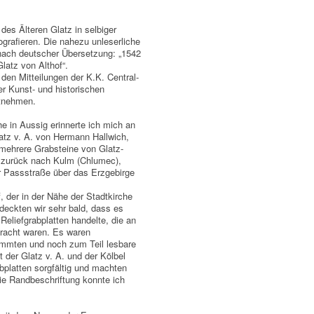
des Älteren Glatz in selbiger
ografieren. Die nahezu unleserliche
nach deutscher Übersetzung: „1542
latz von Althof“.
den Mitteilungen der K.K. Central-
r Kunst- und historischen
tnehmen.
he in Aussig erinnerte ich mich an
latz v. A. von Hermann Hallwich,
 mehrere Grabsteine von Glatz-
 zurück nach Kulm (Chlumec),
r Passstraße über das Erzgebirge
 der in der Nähe der Stadtkirche
deckten wir sehr bald, dass es
Reliefgrabplatten handelte, die an
racht waren. Es waren
tammten und noch zum Teil lesbare
er Glatz v. A. und der Kölbel
abplatten sorgfältig und machten
ie Randbeschriftung konnte ich