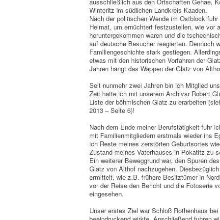
ausschließlich aus den Ortschaften Gehae, Ko
Winteritz im südlichen Landkreis Kaaden.
Nach der politischen Wende im Ostblock fuhr i
Heimat, um ernüchtert festzustellen, wie vor 
heruntergekommen waren und die tschechisc
auf deutsche Besucher reagierten. Dennoch w
Familiengeschichte stark gestiegen. Allerding
etwas mit den historischen Vorfahren der Glat
Jahren hängt das Wappen der Glatz von Alth
Seit nunmehr zwei Jahren bin ich Mitglied un
Zeit hatte ich mit unserem Archivar Robert G
Liste der böhmischen Glatz zu erarbeiten (sie
2013 – Seite 6)!
Nach dem Ende meiner Berufstätigkeit fuhr i
mit Familienmitgliedern erstmals wieder ins 
ich Reste meines zerstörten Geburtsortes wie
Zustand meines Vaterhauses in Pokatitz zu s
Ein weiterer Beweggrund war, den Spuren des
Glatz von Althof nachzugehen. Diesbezüglich
ermittelt, wie z.B. frühere Besitztümer in No
vor der Reise den Bericht und die Fotoserie 
eingesehen.
Unser erstes Ziel war Schloß Rothenhaus bei
beeindruckend wirkte. Anschließend fuhren w