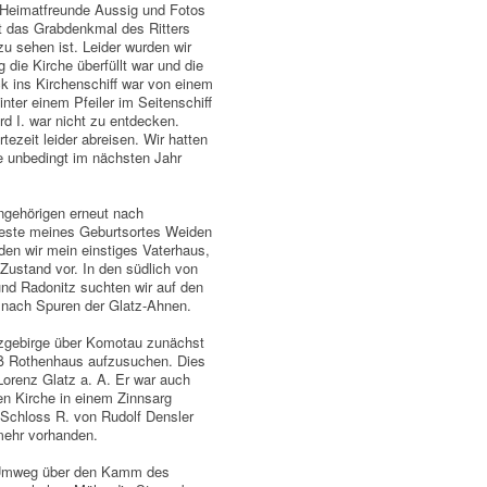
 Heimatfreunde Aussig und Fotos
ort das Grabdenkmal des Ritters
u sehen ist. Leider wurden wir
 die Kirche überfüllt war und die
k ins Kirchenschiff war von einem
ter einem Pfeiler im Seitenschiff
d I. war nicht zu entdecken.
tezeit leider abreisen. Wir hatten
 unbedingt im nächsten Jahr
angehörigen erneut nach
 Reste meines Geburtsortes Weiden
den wir mein einstiges Vaterhaus,
 Zustand vor. In den südlich von
und Radonitz suchten wir auf den
 nach Spuren der Glatz-Ahnen.
rzgebirge über Komotau zunächst
ß Rothenhaus aufzusuchen. Dies
orenz Glatz a. A. Er war auch
en Kirche in einem Zinnsarg
 Schloss R. von Rudolf Densler
mehr vorhanden.
m Umweg über den Kamm des