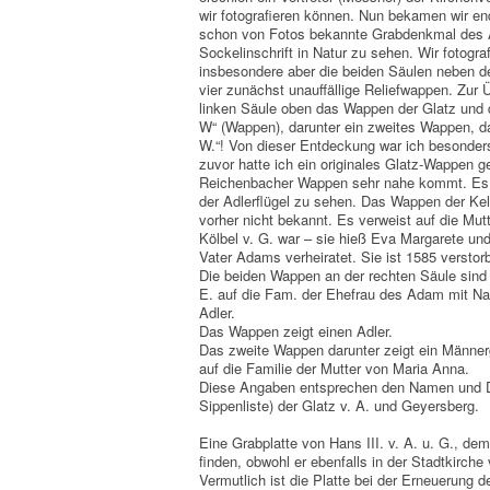
wir fotografieren können. Nun bekamen wir en
schon von Fotos bekannte Grabdenkmal des A
Sockelinschrift in Natur zu sehen. Wir fotografi
insbesondere aber die beiden Säulen neben der
vier zunächst unauffällige Reliefwappen. Zur
linken Säule oben das Wappen der Glatz und 
W“ (Wappen), darunter ein zweites Wappen, d
W.“! Von dieser Entdeckung war ich besonders
zuvor hatte ich ein originales Glatz-Wappen
Reichenbacher Wappen sehr nahe kommt. Es w
der Adlerflügel zu sehen. Das Wappen der Kelb
vorher nicht bekannt. Es verweist auf die Mut
Kölbel v. G. war – sie hieß Eva Margarete und
Vater Adams verheiratet. Sie ist 1585 versto
Die beiden Wappen an der rechten Säule sind 
E. auf die Fam. der Ehefrau des Adam mit N
Adler.
Das Wappen zeigt einen Adler.
Das zweite Wappen darunter zeigt ein Männer
auf die Familie der Mutter von Maria Anna.
Diese Angaben entsprechen den Namen und D
Sippenliste) der Glatz v. A. und Geyersberg.
Eine Grabplatte von Hans III. v. A. u. G., de
finden, obwohl er ebenfalls in der Stadtkirch
Vermutlich ist die Platte bei der Erneuerung 