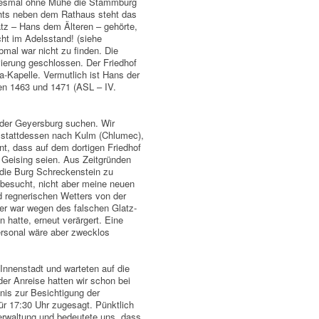
diesmal ohne Mühe die Stammburg
chts neben dem Rathaus steht das
tz – Hans dem Älteren – gehörte,
cht im Adelsstand! (siehe
mal war nicht zu finden. Die
vierung geschlossen. Der Friedhof
a-Kapelle. Vermutlich ist Hans der
hen 1463 und 1471 (ASL – IV.
 der Geyersburg suchen. Wir
stattdessen nach Kulm (Chlumec),
nt, dass auf dem dortigen Friedhof
n Geising seien. Aus Zeitgründen
 die Burg Schreckenstein zu
 besucht, nicht aber meine neuen
nd regnerischen Wetters von der
er war wegen des falschen Glatz-
 hatte, erneut verärgert. Eine
rsonal wäre aber zwecklos
Innenstadt und warteten auf die
 der Anreise hatten wir schon bei
bnis zur Besichtigung der
r 17:30 Uhr zugesagt. Pünktlich
verwaltung und bedeutete uns, dass