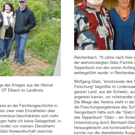
Reichenbach. 75 Jahre nach ihrer 
der weitverzweigten Glatz-Familie 
Sippenbuch von den ersten Anfängen
weitergeführt wurde: in Reichenbac
Wolfgang Glatz, Vorsitzender des V
lge des Krieges aus der Heimat
Forschung" begrüßte im Lindensaal
u, OT Elbach im Landkreis
ganzen Land, aus der Schweiz, a
angereist kamen, um miteinander 
Die Wiege des Vereins steht in de
esse an der Familiengeschichte in
die Forschungsergebnisse des Sch
en zwar viele Einzelheiten über
Gengenbach hätte sich die "Glatz
enntnisse beschränkten sich mehr
das Sippenbuch "Glatz – ein Schwa
en hatte ich keine Gelegenheit, in
Unterstützung durch Bernhard Gla
Gründen von meinem Dienstherrn
herausgebracht und kontinuierlich
Glatz-Verwandtschaft stammte
konnte nun die überarbeitete Ausg