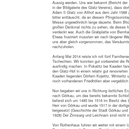
Aussig werden. Uns war bekannt (Bericht der
in der Bildgalerie des Glatz-Vereins), dass d
Adam II Glatz von Althof aus dem Jahr 1588 z
bitter enttäuscht, da an diesem Pfingstsonntag
Messe ungewöhnlich lange dauerte. Beim Blic
großen Denkmal nichts zu sehen, da dieses hin
verdeckt war. Auch die Grabplatte von Bernhar
Etwas frustriert mussten wir nach längerer War
uns aber gleich vorgenommen, das Versäumte
nachzuholen.
Anfang Mai 2014 reiste ich mit fünf Familien
Tschechien. Wir konnten gut vorbereitet die
ausfindig machen. In Pokatitz bei Kaaden fan
den Glatz-Hof in einem relativ gut renovierten
Kaaden liegenden Dörfern Kojetitz, Winteritz 
noch vorhandenen Friedhöfen aber vergeblich
Nun begaben wir uns in Richtung östliches E
nach Görkau, um das bereits bekannte Schlo
befand sich um 1485 bis 1516 im Besitz des L
Herr von Görkau und wurde 1517 in der dortig
beigesetzt (Geschichte der Stadt Görkau und
1928) Der Zinnsarg und Leichnam sind nicht 
Von Rothenhaus fuhren wir weiter mit eine