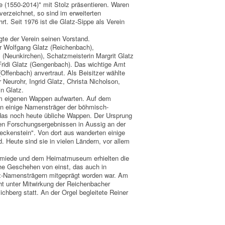
e (1550-2014)" mit Stolz präsentieren. Waren
erzeichnet, so sind im erweiterten
t. Seit 1976 ist die Glatz-Sippe als Verein
te der Verein seinen Vorstand.
r Wolfgang Glatz (Reichenbach),
ll (Neunkirchen), Schatzmeisterin Margrit Glatz
Fridi Glatz (Gengenbach). Das wichtige Amt
Offenbach) anvertraut. Als Beisitzer wählte
Neurohr, Ingrid Glatz, Christa Nicholson,
n Glatz.
em eigenen Wappen aufwarten. Auf dem
en einige Namensträger der böhmisch-
das noch heute übliche Wappen. Der Ursprung
gen Forschungsergebnissen in Aussig an der
eckenstein". Von dort aus wanderten einige
 Heute sind sie in vielen Ländern, vor allem
miede und dem Heimatmuseum erhielten die
che Geschehen von einst, das auch in
z-Namensträgern mitgeprägt worden war. Am
ht unter Mitwirkung der Reichenbacher
chberg statt. An der Orgel begleitete Reiner