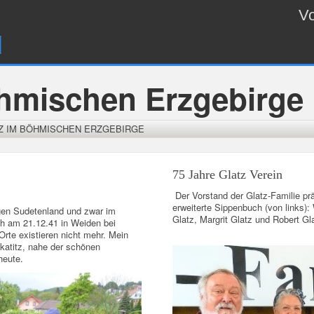
Vo
l
öhmischen Erzgebirge
Z IM BÖHMISCHEN ERZGEBIRGE
75 Jahre Glatz Verein
Der Vorstand der Glatz-Familie pr
erweiterte Sippenbuch (von links): 
igen Sudetenland und zwar im
Glatz, Margrit Glatz und Robert Gl
ch am 21.12.41 in Weiden bei
rte existieren nicht mehr. Mein
okatitz, nahe der schönen
heute.