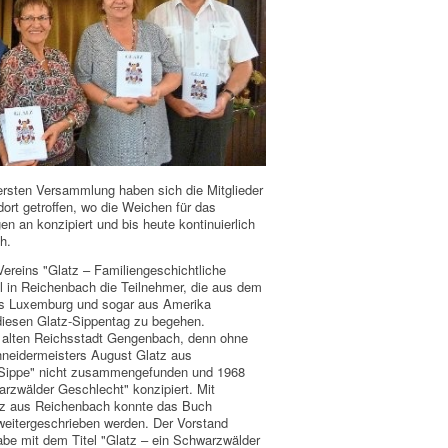
ersten Versammlung haben sich die Mitglieder
dort getroffen, wo die Weichen für das
 an konzipiert und bis heute kontinuierlich
h.
ereins "Glatz – Familiengeschichtliche
 in Reichenbach die Teilnehmer, die aus dem
us Luxemburg und sogar aus Amerika
diesen Glatz-Sippentag zu begehen.
r alten Reichsstadt Gengenbach, denn ohne
neidermeisters August Glatz aus
-Sippe" nicht zusammengefunden und 1968
rzwälder Geschlecht" konzipiert. Mit
tz aus Reichenbach konnte das Buch
 weitergeschrieben werden. Der Vorstand
abe mit dem Titel "Glatz – ein Schwarzwälder