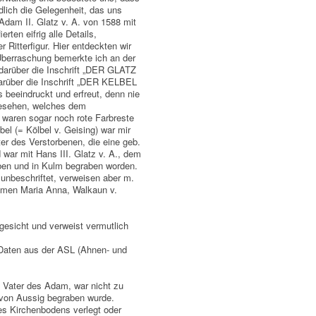
dlich die Gelegenheit, das uns
dam II. Glatz v. A. von 1588 mit
erten eifrig alle Details,
 Ritterfigur. Hier entdeckten wir
 Überraschung bemerkte ich an der
darüber die Inschrift „DER GLATZ
arüber die Inschrift „DER KELBEL
 beeindruckt und erfreut, denn nie
 gesehen, welches dem
aren sogar noch rote Farbreste
el (= Kölbel v. Geising) war mir
ter des Verstorbenen, die eine geb.
 war mit Hans III. Glatz v. A., dem
rben und in Kulm begraben worden.
unbeschriftet, verweisen aber m.
amen Maria Anna, Walkaun v.
gesicht und verweist vermutlich
aten aus der ASL (Ahnen- und
m Vater des Adam, war nicht zu
e von Aussig begraben wurde.
des Kirchenbodens verlegt oder