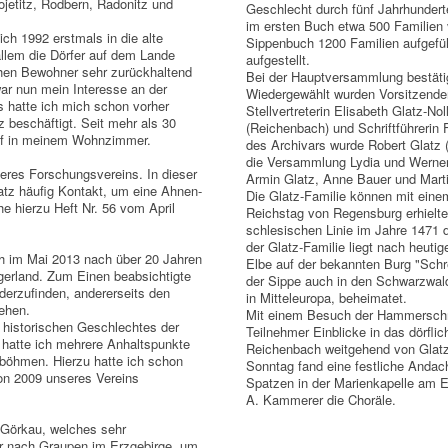
jetitz, Rodbern, Radonitz und
Geschlecht durch fünf Jahrhundert
im ersten Buch etwa 500 Familien v
ch 1992 erstmals in die alte
Sippenbuch 1200 Familien aufgeführ
allem die Dörfer auf dem Lande
aufgestellt.
hen Bewohner sehr zurückhaltend
Bei der Hauptversammlung bestätig
ar nun mein Interesse an der
Wiedergewählt wurden Vorsitzende
s hatte ich mich schon vorher
Stellvertreterin Elisabeth Glatz-No
z beschäftigt. Seit mehr als 30
(Reichenbach) und Schriftführerin 
of in meinem Wohnzimmer.
des Archivars wurde Robert Glatz (
die Versammlung Lydia und Werner 
seres Forschungsvereins. In dieser
Armin Glatz, Anne Bauer und Marti
latz häufig Kontakt, um eine Ahnen-
Die Glatz-Familie können mit ein
he hierzu Heft Nr. 56 vom April
Reichstag von Regensburg erhielt
schlesischen Linie im Jahre 1471 
der Glatz-Familie liegt nach heuti
ch im Mai 2013 nach über 20 Jahren
Elbe auf der bekannten Burg "Schr
Egerland. Zum Einen beabsichtigte
der Sippe auch in den Schwarzwald.
derzufinden, andererseits den
in Mitteleuropa, beheimatet.
ehen.
Mit einem Besuch der Hammersch
 historischen Geschlechtes der
Teilnehmer Einblicke in das dörfli
 hatte ich mehrere Anhaltspunkte
Reichenbach weitgehend von Glat
rdböhmen. Hierzu hatte ich schon
Sonntag fand eine festliche Andac
von 2009 unseres Vereins
Spatzen in der Marienkapelle am Ei
A. Kammerer die Choräle.
 Görkau, welches sehr
ir nach Graupen im Erzgebirge, um