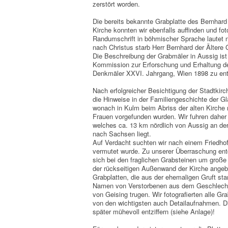
zerstört worden.
Die bereits bekannte Grabplatte des Bernhard 
Kirche konnten wir ebenfalls auffinden und fot
Randumschrift in böhmischer Sprache lautet 
nach Christus starb Herr Bernhard der Ältere G
Die Beschreibung der Grabmäler in Aussig ist 
Kommission zur Erforschung und Erhaltung de
Denkmäler XXVI. Jahrgang, Wien 1898 zu en
Nach erfolgreicher Besichtigung der Stadtkirc
die Hinweise in der Familiengeschichte der G
wonach in Kulm beim Abriss der alten Kirche
Frauen vorgefunden wurden. Wir fuhren daher
welches ca. 13 km nördlich von Aussig an de
nach Sachsen liegt.
Auf Verdacht suchten wir nach einem Friedhof,
vermutet wurde. Zu unserer Überraschung ent
sich bei den fraglichen Grabsteinen um große 
der rückseitigen Außenwand der Kirche angeb
Grabplatten, die aus der ehemaligen Gruft s
Namen von Verstorbenen aus dem Geschlecht d
von Geising trugen. Wir fotografierten alle Gr
von den wichtigsten auch Detailaufnahmen. D
später mühevoll entziffern (siehe Anlage)!