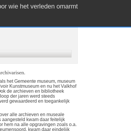
or wie het verleden omarmt
rchivarisen.
zoals het Gemeente museum, museum
elvoir Kunstmuseum en nu het Valkhof
ok de archieven en bibliotheek
 loop der jaren werd steeds
 werd gewaardeerd en toegankelijk
 over alle archieven en museale
s aangesteld kwam daar feitelijk
r hem na alle opgravingen zoals o.a.
Heumensoord, kwam daar eindelijk