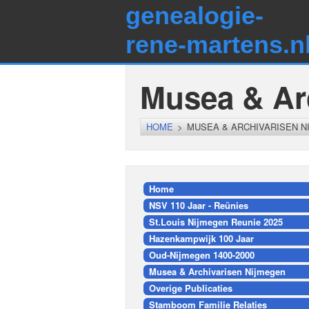
genealogie-
rene-martens.n
Musea & Ar
HOME
>
MUSEA & ARCHIVARISEN N
Home
NSV 110 Jaar - Reünies
St.Louis Nijmegen Reunie 2025
Hazenkampwijk 100 Jaar
Oud-Nijmegen 1400-2000
Musea & Archivarisen Nijmegen
Overige Publicaties
Stamboom Familie Relaties