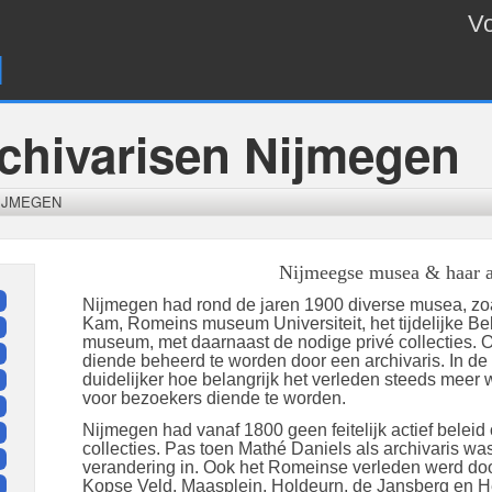
Vo
l
chivarisen Nijmegen
IJMEGEN
Nijmeegse musea & haar a
Nijmegen had rond de jaren 1900 diverse musea, 
Kam, Romeins museum Universiteit, het tijdelijke B
museum, met daarnaast de nodige privé collecties. O
diende beheerd te worden door een archivaris. In de
duidelijker hoe belangrijk het verleden steeds meer
voor bezoekers diende te worden.
Nijmegen had vanaf 1800 geen feitelijk actief beleid
collecties. Pas toen Mathé Daniels als archivaris wa
verandering in. Ook het Romeinse verleden werd doo
Kopse Veld, Maasplein, Holdeurn, de Jansberg en 