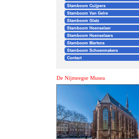
Stamboom Cuijpers
Stamboom Van Gelre
Stamboom Glatz
Stamboom Hoenselaer
Stamboom Hoenselaars
Stamboom Martens
Stamboom Schoenmakers
Contact
De Nijmeegse Musea