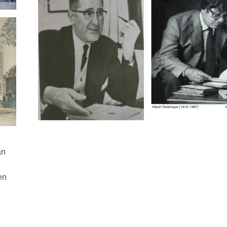
an
en