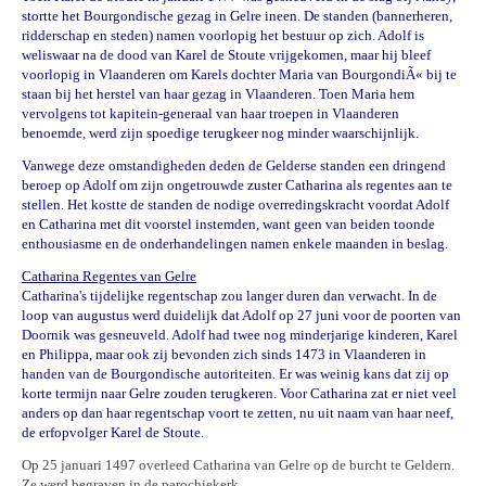
stortte het Bourgondische gezag in Gelre ineen. De standen (bannerheren,
ridderschap en steden) namen voorlopig het bestuur op zich. Adolf is
weliswaar na de dood van Karel de Stoute vrijgekomen, maar hij bleef
voorlopig in Vlaanderen om Karels dochter Maria van BourgondiÃ« bij te
staan bij het herstel van haar gezag in Vlaanderen. Toen Maria hem
vervolgens tot kapitein-generaal van haar troepen in Vlaanderen
benoemde, werd zijn spoedige terugkeer nog minder waarschijnlijk.
Vanwege deze omstandigheden deden de Gelderse standen een dringend
beroep op Adolf om zijn ongetrouwde zuster Catharina als regentes aan te
stellen. Het kostte de standen de nodige overredingskracht voordat Adolf
en Catharina met dit voorstel instemden, want geen van beiden toonde
enthousiasme en de onderhandelingen namen enkele maanden in beslag.
Catharina Regentes van Gelre
Catharina's tijdelijke regentschap zou langer duren dan verwacht. In de
loop van augustus werd duidelijk dat Adolf op 27 juni voor de poorten van
Doornik was gesneuveld. Adolf had twee nog minderjarige kinderen, Karel
en Philippa, maar ook zij bevonden zich sinds 1473 in Vlaanderen in
handen van de Bourgondische autoriteiten. Er was weinig kans dat zij op
korte termijn naar Gelre zouden terugkeren. Voor Catharina zat er niet veel
anders op dan haar regentschap voort te zetten, nu uit naam van haar neef,
de erfopvolger Karel de Stoute.
Op 25 januari 1497 overleed Catharina van Gelre op de burcht te Geldern.
Ze werd begraven in de parochiekerk.