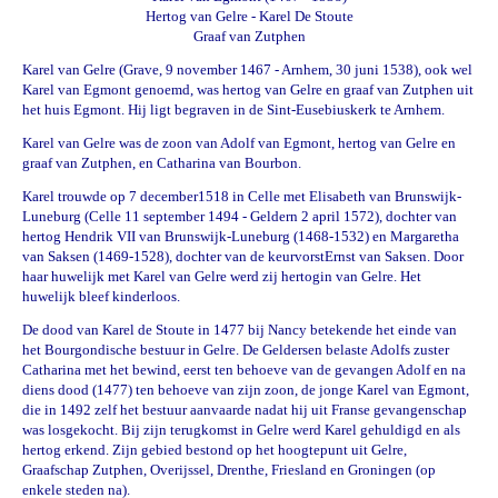
Hertog van Gelre - Karel De Stoute
Graaf van Zutphen
Karel van Gelre (Grave, 9 november 1467 - Arnhem, 30 juni 1538), ook wel
Karel van Egmont genoemd, was hertog van Gelre en graaf van Zutphen uit
het huis Egmont. Hij ligt begraven in de Sint-Eusebiuskerk te Arnhem.
Karel van Gelre was de zoon van Adolf van Egmont, hertog van Gelre en
graaf van Zutphen, en Catharina van Bourbon.
Karel trouwde op
7 december
1518
in
Celle
met
Elisabeth van Brunswijk-
Luneburg
(Celle 11 september 1494 - Geldern 2 april 1572), dochter van
hertog
Hendrik VII van Brunswijk-Luneburg
(1468-1532) en
Margaretha
van Saksen
(1469-1528), dochter van de
keurvorst
Ernst van Saksen
. Door
haar huwelijk met
Karel van Gelre
werd zij
hertogin van Gelre
. Het
huwelijk bleef kinderloos.
De dood van Karel de Stoute in 1477 bij Nancy betekende het einde van
het Bourgondische bestuur in Gelre. De Geldersen belaste Adolfs zuster
Catharina met het bewind, eerst ten behoeve van de gevangen Adolf en na
diens dood (1477) ten behoeve van zijn zoon, de jonge Karel van Egmont,
die in 1492 zelf het bestuur aanvaarde nadat hij uit Franse gevangenschap
was losgekocht. Bij zijn terugkomst in Gelre werd Karel gehuldigd en als
hertog erkend. Zijn gebied bestond op het hoogtepunt uit Gelre,
Graafschap Zutphen, Overijssel, Drenthe, Friesland en Groningen (op
enkele steden na).