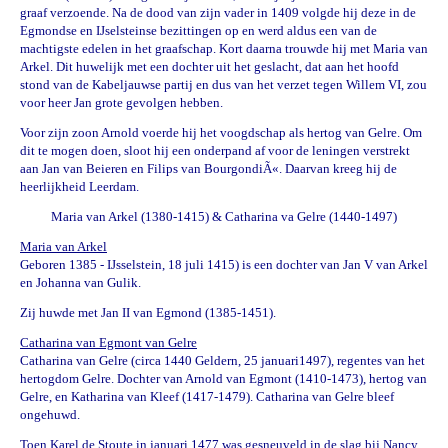
graaf verzoende. Na de dood van zijn vader in 1409 volgde hij deze in de
Egmondse en IJselsteinse bezittingen op en werd aldus een van de
machtigste edelen in het graafschap. Kort daarna trouwde hij met Maria van
Arkel. Dit huwelijk met een dochter uit het geslacht, dat aan het hoofd
stond van de Kabeljauwse partij en dus van het verzet tegen Willem VI, zou
voor heer Jan grote gevolgen hebben.
Voor zijn zoon Arnold voerde hij het voogdschap als hertog van Gelre. Om
dit te mogen doen, sloot hij een onderpand af voor de leningen verstrekt
aan
Jan van Beieren
en Filips van BourgondiÃ«. Daarvan kreeg hij de
heerlijkheid
Leerdam
.
Maria van Arkel (1380-1415) & Catharina va Gelre (1440-1497)
Maria van Arkel
Geboren 1385 - IJsselstein, 18 juli 1415) is een dochter van Jan V van Arkel
en Johanna van Gulik.
Zij huwde met Jan II van Egmond (1385-1451).
Catharina van Egmont van Gelre
Catharina van Gelre (circa 1440
Geldern
,
25 januari
1497
),
regentes
van het
hertogdom Gelre
. Dochter van
Arnold van Egmont
(1410-1473), hertog van
Gelre, en
Katharina van Kleef
(1417-1479). Catharina van Gelre bleef
ongehuwd.
Toen Karel de Stoute in januari 1477 was gesneuveld in de slag bij Nancy,