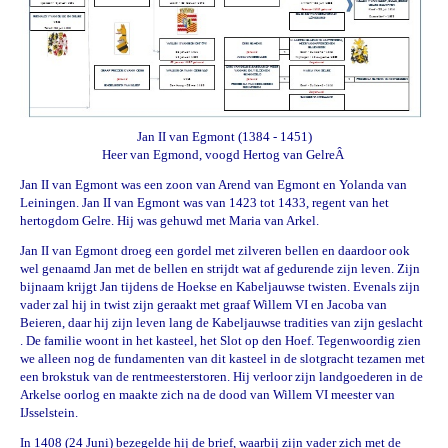
Jan II van Egmont (1384 - 1451)
Heer van Egmond, voogd Hertog van GelreÂ
Jan II van Egmont was een zoon van Arend van Egmont en Yolanda van
Leiningen. Jan II van Egmont was van 1423 tot 1433, regent van het
hertogdom Gelre. Hij was gehuwd met Maria van Arkel.
Jan II van Egmont droeg een gordel met zilveren bellen en daardoor ook
wel genaamd Jan met de bellen en strijdt wat af gedurende zijn leven. Zijn
bijnaam krijgt Jan tijdens de Hoekse en Kabeljauwse twisten. Evenals zijn
vader zal hij in twist zijn geraakt met graaf Willem VI en
Jacoba van
Beieren
, daar hij zijn leven lang de Kabeljauwse tradities van zijn geslacht
. De familie woont in het kasteel, het Slot op den Hoef. Tegenwoordig zien
we alleen nog de fundamenten van dit kasteel in de slotgracht tezamen met
een brokstuk van de rentmeesterstoren. Hij verloor zijn landgoederen in de
Arkelse oorlog
en maakte zich na de dood van Willem VI meester van
IJsselstein
.
In 1408 (24 Juni) bezegelde hij de brief, waarbij zijn vader zich met de