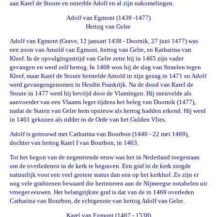
aan Karel de Stoute en onterfde Adolf en al zijn nakomelingen.
Adolf van Egmont (1439 -1477)
Hertog van Gelre
Adolf van Egmont (Grave, 12 januari 1438 - Doornik, 27 juni 1477) was
een zoon van Arnold van Egmont, hertog van Gelre, en Katharina van
Kleef. In de opvolgingsstrijd van Gelre zette hij in 1465 zijn vader
gevangen en werd zelf hertog. In 1468 won hij de slag van Straelen tegen
Kleef, maar Karel de Stoute herstelde Arnold in zijn gezag in 1471 en Adolf
werd gevangengenomen in Hesdin Frankrijk. Na de dood van Karel de
Stoute in 1477 werd hij bevrijd door de Vlamingen. Hij sneuvelde als
aanvoerder van een Vlaams leger tijdens het beleg van Doornik (1477),
nadat de Staten van Gelre hem opnieuw als hertog hadden erkend. Hij werd
in 1461 gekozen als ridder in de Orde van het Gulden Vlies.
Adolf is getrouwd met
Catharina van Bourbon
(1440 - 22 mei 1469),
dochter van hertog
Karel I van Bourbon
, in 1463.
Tot het begon van de negentiende eeuw was het in Nederland toegestaan
om de overledenen in de kerk te begraven. Een graf in de kerk zorgde
natuurlijk voor een veel grotere status dan een op het kerkhof. Zo zijn er
nog vele grafstenen bewaard die herinneren aan de Nijmeegse notabelen uit
vroeger eeuwen. Het belangrijkste graf is dat van de in 1469 overleden
Catharina van Bourbon, de echtgenote van hertog Adolf van Gelre.
Karel van Egmont (1467 - 1538)