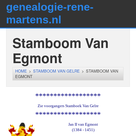
genealogie-rene-
martens.nl
Stamboom Van
Egmont
HOME
>
STAMBOOM VAN GELRE
>
STAMBOOM VAN
EGMONT
******************
Zie voorgangers
Stamboek Van Gelre
******************
Jan II van Egmont
(1384 - 1451)