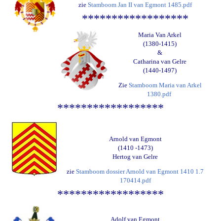
zie
Stamboom Jan II van Egmont 1485.pdf
******************
Maria Van Arkel
(1380-1415)
&
Catharina van Gelre
(1440-1497)
Zie
Stamboom Maria van Arkel
1380.pdf
******************
Arnold van Egmont
(1410 -1473)
Hertog van Gelre
zie
Stamboom dossier Arnold van Egmont 1410 1.7
170414.pdf
******************
Adolf van Egmont