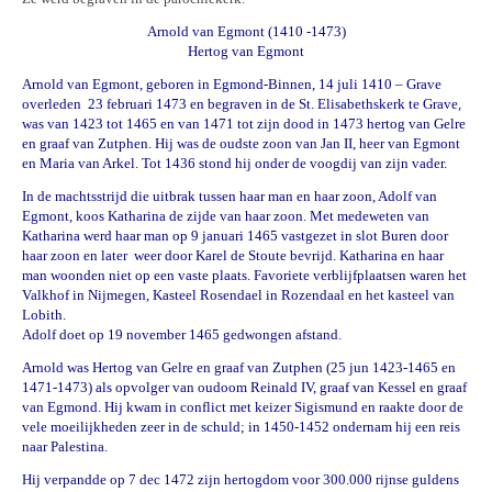
Arnold van Egmont (1410 -1473)
Hertog van Egmont
Arnold van Egmont, geboren in
Egmond-Binnen
,
14 juli
1410
–
Grave
overleden
23 februari
1473
en begraven in de St. Elisabethskerk te Grave,
was van
1423
tot
1465
en van
1471
tot zijn dood in 1473 hertog van
Gelre
en graaf van
Zutphen
. Hij was de oudste zoon van
Jan II, heer van Egmont
en
Maria van Arkel
. Tot
1436
stond hij onder de voogdij van zijn vader.
In de machtsstrijd die uitbrak tussen haar man en haar zoon,
Adolf van
Egmont
, koos Katharina de zijde van haar zoon. Met medeweten van
Katharina werd haar man op 9 januari 1465 vastgezet in slot Buren door
haar zoon en later weer door Karel de Stoute bevrijd. Katharina en haar
man woonden niet op een vaste plaats. Favoriete verblijfplaatsen waren het
Valkhof
in
Nijmegen
,
Kasteel Rosendael
in
Rozendaal
en het
kasteel van
Lobith
.
Adolf doet op 19 november 1465 gedwongen afstand.
Arnold was Hertog van Gelre en graaf van Zutphen (25 jun 1423-1465 en
1471-1473) als opvolger van oudoom Reinald IV, graaf van Kessel en graaf
van Egmond.
Hij kwam in conflict met keizer Sigismund en raakte door de
vele moeilijkheden zeer in de schuld; in 1450-1452 ondernam hij een reis
naar Palestina.
Hij verpandde op 7 dec 1472 zijn hertogdom voor 300.000 rijnse guldens